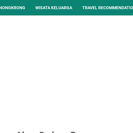
 NONGKRONG
WISATA KELUARGA
TRAVEL RECOMMENDATI