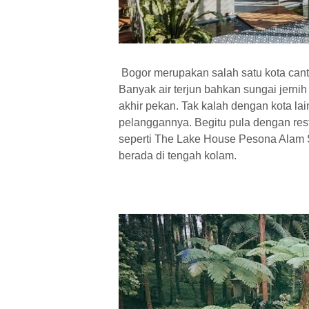
Bogor merupakan salah satu kota cant
Banyak air terjun bahkan sungai jernih
akhir pekan. Tak kalah dengan kota lain
pelanggannya. Begitu pula dengan re
seperti The Lake House Pesona Alam 
berada di tengah kolam.