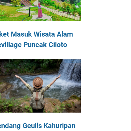
ket Masuk Wisata Alam
village Puncak Ciloto
ndang Geulis Kahuripan