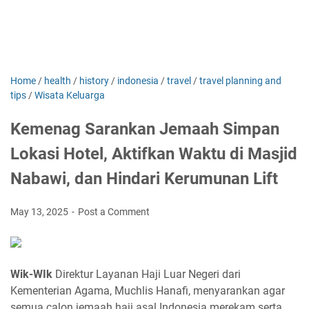
Home
/
health
/
history
/
indonesia
/
travel
/
travel planning and
tips
/
Wisata Keluarga
Kemenag Sarankan Jemaah Simpan
Lokasi Hotel, Aktifkan Waktu di Masjid
Nabawi, dan Hindari Kerumunan Lift
May 13, 2025
Post a Comment
Wik-WIk
Direktur Layanan Haji Luar Negeri dari
Kementerian Agama, Muchlis Hanafi, menyarankan agar
semua calon jemaah haji asal Indonesia merekam serta