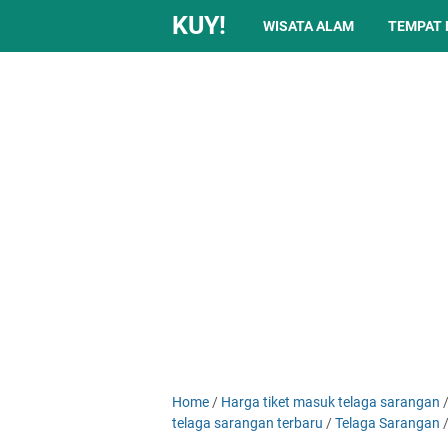
KUY!
WISATA ALAM
TEMPAT
Home
/
Harga tiket masuk telaga sarangan
telaga sarangan terbaru
/
Telaga Sarangan