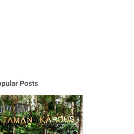
pular Posts