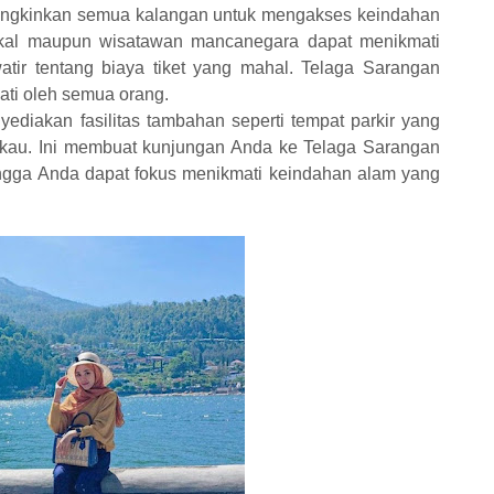
mungkinkan semua kalangan untuk mengakses keindahan
okal maupun wisatawan mancanegara dapat menikmati
atir tentang biaya tiket yang mahal. Telaga Sarangan
ti oleh semua orang.
yediakan fasilitas tambahan seperti tempat parkir yang
ngkau. Ini membuat kunjungan Anda ke Telaga Sarangan
ingga Anda dapat fokus menikmati keindahan alam yang