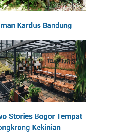
aman Kardus Bandung
wo Stories Bogor Tempat
ongkrong Kekinian