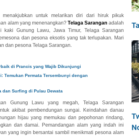
enakjubkan untuk melarikan diri dari hiruk pikuk
ahan alam yang menenangkan?
Telaga Sarangan
adalah
T
 di kaki Gunung Lawu, Jawa Timur, Telaga Sarangan
esona dan pesona eksotis yang tak terlupakan. Mari
lokan dan pesona Telaga Sarangan.
baik di Prancis yang Wajib Dikunjungi
ali: Temukan Permata Tersembunyi dengan
a dan Surfing di Pulau Dewata
ngan Gunung Lawu yang megah, Telaga Sarangan
ntuk akibat pembendungan sungai. Keindahan danau
T
egunungan hijau yang memukau dan pepohonan rindang,
gkan dan damai. Pemandangan alam yang indah ini
N
wan yang ingin bersantai sambil menikmati pesona alam