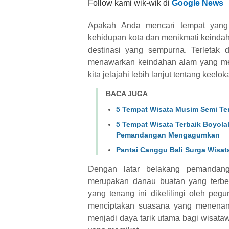
Follow kami wik-wik di
Google News
Apakah Anda mencari tempat yang m
kehidupan kota dan menikmati keind
destinasi yang sempurna. Terletak
menawarkan keindahan alam yang mem
kita jelajahi lebih lanjut tentang kee
BACA JUGA
5 Tempat Wisata Musim Semi Ter
5 Tempat Wisata Terbaik Boyol
Pemandangan Mengagumkan
Pantai Canggu Bali Surga Wisat
Dengan latar belakang pemanda
merupakan danau buatan yang terbe
yang tenang ini dikelilingi oleh p
menciptakan suasana yang menenan
menjadi daya tarik utama bagi wisata