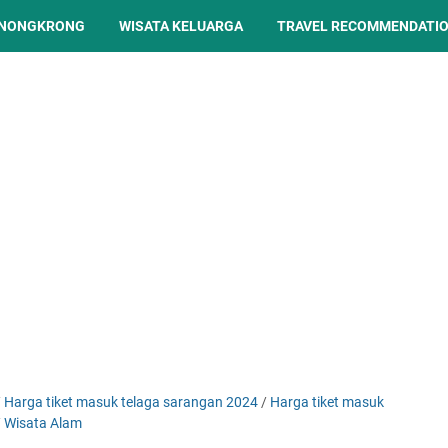
 NONGKRONG
WISATA KELUARGA
TRAVEL RECOMMENDATI
/
Harga tiket masuk telaga sarangan 2024
/
Harga tiket masuk
/
Wisata Alam